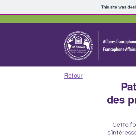
This site was des
Retour
Pat
des p
Cette fo
s’intéress