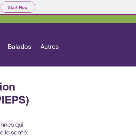
Start Now
Balados
Autres
tion
PIEPS)
onnes qui
e la santé.